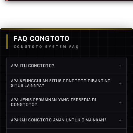
FAQ CONGTOTO
CONGTOTO SYSTEM FAQ
+
APA ITU CONGTOTO?
CONGTOTO adalah platform hiburan online yang
APA KEUNGGULAN SITUS CONGTOTO DIBANDING
+
menyediakan beragam permainan digital yang
SITUS LAINNYA?
dapat diakses kapan saja melalui perangkat
CONGTOTO menawarkan antarmuka yang
desktop maupun smartphone. Platform ini
APA JENIS PERMAINAN YANG TERSEDIA DI
+
sederhana dan responsif, pilihan permainan yang
CONGTOTO?
dirancang agar pengguna dapat menikmati
lengkap, proses transaksi yang cepat, serta
pengalaman bermain yang praktis dan mudah.
CONGTOTO menyediakan berbagai kategori
layanan customer service yang siap membantu
+
APAKAH CONGTOTO AMAN UNTUK DIMAINKAN?
permainan, seperti slot online, live casino,
pengguna selama 24 jam untuk memberikan
sportsbook, togel, poker, arcade, dan permainan
Situs CONGTOTO menerapkan sistem keamanan
pengalaman bermain yang lebih nyaman.